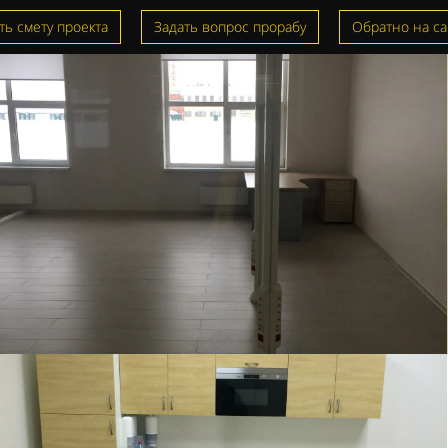
ть смету проекта
Задать вопрос прорабу
Обратно на са